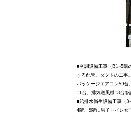
■空調設備工事（B1~5
する配管、ダクトの工事
パッケージエアコン59台
11台、排気送風機13台
■給排水衛生設備工事（3
4階、5階に男子トイレ女