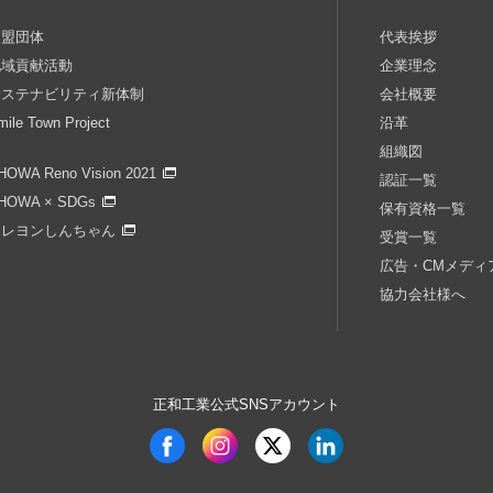
加盟団体
代表挨拶
地域貢献活動
企業理念
サステナビリティ新体制
会社概要
mile Town Project
沿革
組織図
HOWA Reno Vision 2021
認証一覧
HOWA × SDGs
保有資格一覧
クレヨンしんちゃん
受賞一覧
広告・CMメディ
協力会社様へ
正和工業公式SNSアカウント