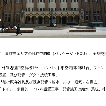
階の工事該当エリアの既存空調機（パッケージ・FCU）、全熱
。
、外気処理用空調機1台、コンパクト形空気調和機1台、ファン
を設置。及び配管、ダクト接続工事。
~5階の既存器具及び既存配管（給水・排水・通気）を撤去。
子トイレ、多目的トイレを設置工事。配管施工は給水1系統、