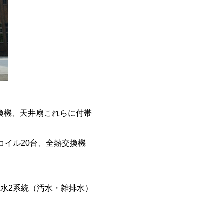
交換機、天井扇これらに付帯
コイル20台、全熱交換機
排水2系統（汚水・雑排水）