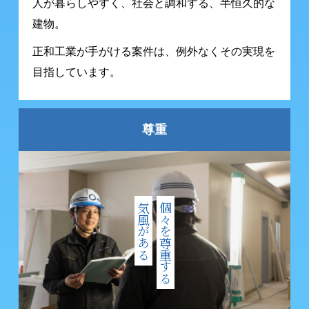
人が暮らしやすく、社会と調和する、
半恒久的な
建物。
正和工業が手がける案件は、
例外なくその実現を
目指しています。
尊重
気風がある
個々を尊重する