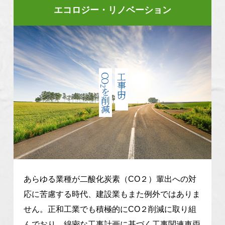
エコロジー・リノベーション
CO
工事中の
2
を削減
あらゆる業種が二酸化炭素（CO２）輩出への対
応に苦慮する時代、建設業もまた例外ではありま
せん。正和工業でも積極的にCO２削減に取り組
んでおり、綿密な工事計画に基づく工事関連車両